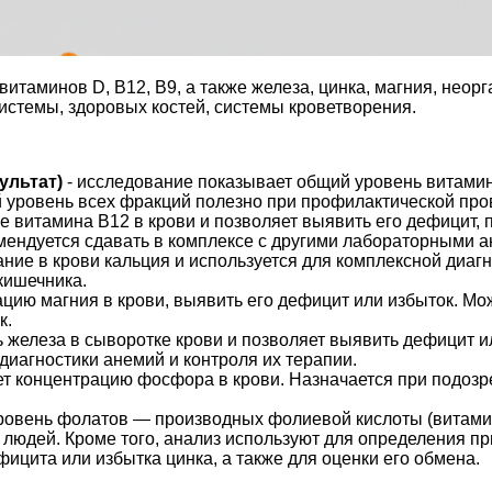
итаминов D, В12, В9, а также железа, цинка, магния, нео
истемы, здоровых костей, системы кроветворения.
ультат)
- и
сследование показывает общий уровень витамин
уровень всех фракций полезно при профилактической про
 витамина В12 в крови и позволяет выявить его дефицит, 
мендуется сдавать в комплексе с другими лабораторными а
ие в крови кальция и используется для комплексной диагн
кишечника.
цию магния в крови, выявить его дефицит или избыток. Мо
к.
 железа в сыворотке крови и позволяет выявить дефицит ил
иагностики анемий и контроля их терапии.
т концентрацию фосфора в крови. Назначается при подоз
ровень фолатов — производных фолиевой кислоты (витамина
юдей. Кроме того, анализ используют для определения пр
ицита или избытка цинка, а также для оценки его обмена.