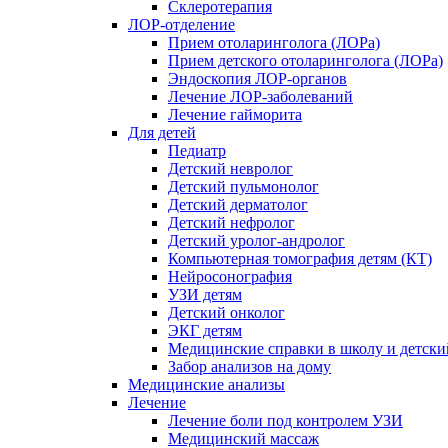
Склеротерапия
ЛОР-отделение
Прием отоларинголога (ЛОРа)
Прием детского отоларинголога (ЛОРа)
Эндоскопия ЛОР-органов
Лечение ЛОР-заболеваний
Лечение гайморита
Для детей
Педиатр
Детский невролог
Детский пульмонолог
Детский дерматолог
Детский нефролог
Детский уролог-андролог
Компьютерная томография детям (КТ)
Нейросонография
УЗИ детям
Детский онколог
ЭКГ детям
Медицинские справки в школу и детски
Забор анализов на дому
Медицинские анализы
Лечение
Лечение боли под контролем УЗИ
Медицинский массаж