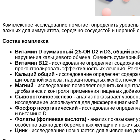
Комплексное исследование помогает определить уровень в
важных для иммунитета, сердечно-сосудистой и нервной с
Состав комплекса
Витамин D суммарный (25-OH D2 и D3, общий рез
нарушения кальциевого обмена. Оценить суммарный 
Витамин B12
- и
сследование определяет содержание
проконтролировать эффективность их лечения. Реко
Кальций общий
- и
сследование определяет содержан
щитовидной железы, паращитовидных желёз, почек, 
Магний
- и
сследование позволяет оценить концентра
дисбаланса и контроля применения пищевых добаво
Сывороточное железо
- а
нализ показывает уровень
исследование используется для дифференциальной д
Фосфор неорганический
- и
сследование определяе
и витамина D.
Фолаты (фолиевая кислота)
- а
нализ показывает у
особенно важно для беременных женщин и пожилых л
Цинк
- и
сследование назначается для выявления деф