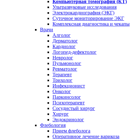
Компьютерная томография (КТ)
Ультразвуковые исследования
Электрокардиография (ЭКГ)
Суточное мониторирование ЭКГ
Комплексная диагностика и чекапы
Врачи
Алголог
Дерматолог
Кардиолог
Логопед-дефектолог
Невролог
Пульмонолог
Ревматолог
Терапевт
Трихолог
Инфекционист
Онколог
Паркинсолог
Психотерапевт
Сосудистый хирург
Хирург
Эндокринолог
Флебология
Прием флеболога
Оперативное лечение варикоза