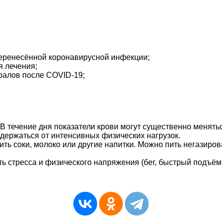
перенесённой коронавирусной инфекции;
я лечения;
ралов после COVID-19;
а. В течение дня показатели крови могут существенно менят
оздержаться от интенсивных физических нагрузок.
е пить соки, молоко или другие напитки. Можно пить негази
ать стресса и физического напряжения (бег, быстрый подъём