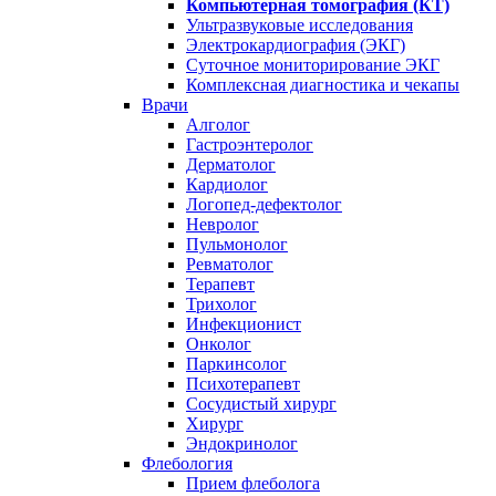
Компьютерная томография (КТ)
Ультразвуковые исследования
Электрокардиография (ЭКГ)
Суточное мониторирование ЭКГ
Комплексная диагностика и чекапы
Врачи
Алголог
Гастроэнтеролог
Дерматолог
Кардиолог
Логопед-дефектолог
Невролог
Пульмонолог
Ревматолог
Терапевт
Трихолог
Инфекционист
Онколог
Паркинсолог
Психотерапевт
Сосудистый хирург
Хирург
Эндокринолог
Флебология
Прием флеболога