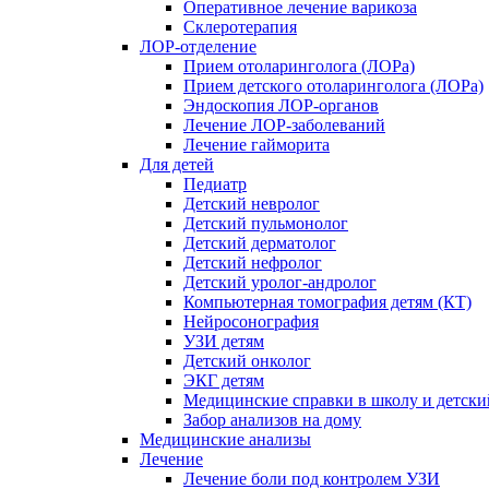
Оперативное лечение варикоза
Склеротерапия
ЛОР-отделение
Прием отоларинголога (ЛОРа)
Прием детского отоларинголога (ЛОРа)
Эндоскопия ЛОР-органов
Лечение ЛОР-заболеваний
Лечение гайморита
Для детей
Педиатр
Детский невролог
Детский пульмонолог
Детский дерматолог
Детский нефролог
Детский уролог-андролог
Компьютерная томография детям (КТ)
Нейросонография
УЗИ детям
Детский онколог
ЭКГ детям
Медицинские справки в школу и детски
Забор анализов на дому
Медицинские анализы
Лечение
Лечение боли под контролем УЗИ