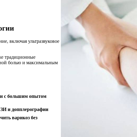
огии
ние, включая ультразвуковое
кже традиционные
ьной болью и максимальным
и с большим опытом
УЗИ и допплерографии
чить варикоз без