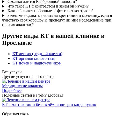
Сколько длится КТ брюшной полости?
Что такое КТ с контрастом и зачем он нужен?
Какие бывают побочные эффекты от контраста?
Зачем мне сдавать анализ на креатинин и мочевину, если я
чувствую себя хорошо? И проведут ли мне исследование при
плохих анализах?
Другие виды КТ в нашей клинике в
Ярославле
КТ легких (грудной клетки)
КТ органов малого таза
КТ почек и надпочечников
Все услуги
Другие услуги нашего центра
Медицинские анализы
Подробнее
Полезные статьи на тему здоровья
КТ с контрастом и без - в чём разница и когда нужно
К
Обратная связь