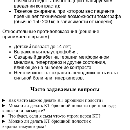
почечная недостаточность (при планируемом
введении контраста);
Тяжелое ожирение, при котором вес пациента
превышает технические возможности томографа
(обычно 150-200 кг, в зависимости от модели).
Относительные противопоказания (решение
принимается врачом):
Детский возраст до 14 лет;
Выраженная клаустрофобия;
Сахарный диабет на терапии метформином,
миелома, гипертиреоз и другие состояния,
влияющие на выведение контраста;
Невозможность сохранять неподвижность из-за
сильной боли или гиперкинезов.
Часто задаваемые вопросы
Как часто можно делать КТ брюшной полости?
Можно ли делать КТ брюшной полости при простуде,
кашле или насморке?
Что будет, если я съем что-то утром перед КТ?
Можно ли делать КТ брюшной полости с
кардиостимулятором?