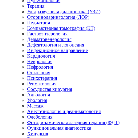
Пульмонология
Терапия
Ультразвуковая диагностика (УЗИ)
Оториноларингология (ЛОР)
Педиатрия
Компьютерная томография (КТ)
Гастроэнтерология
Дерматовенерология
Дефектология и логопедия
Инфекционное направление
Кардиология
Неврология
Нефрология
Онкология
Психотерапия
Ревматология
Сосудистая хирургия
Алгология
Урология
Массаж
Анестезиология и реаниматология
Флебология
Фотодинамическая лазерная терапия (ФДТ)
Функциональная диагностика
Хирургия