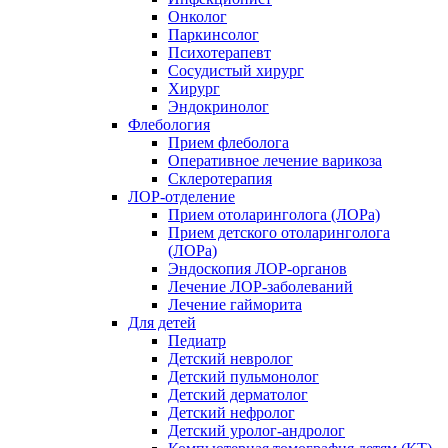
Онколог
Паркинсолог
Психотерапевт
Сосудистый хирург
Хирург
Эндокринолог
Флебология
Прием флеболога
Оперативное лечение варикоза
Склеротерапия
ЛОР-отделение
Прием отоларинголога (ЛОРа)
Прием детского отоларинголога
(ЛОРа)
Эндоскопия ЛОР-органов
Лечение ЛОР-заболеваний
Лечение гайморита
Для детей
Педиатр
Детский невролог
Детский пульмонолог
Детский дерматолог
Детский нефролог
Детский уролог-андролог