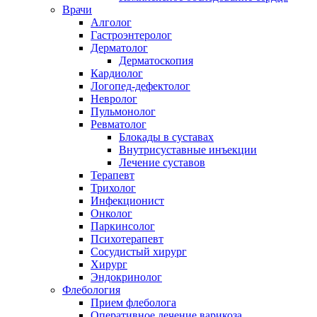
Врачи
Алголог
Гастроэнтеролог
Дерматолог
Дерматоскопия
Кардиолог
Логопед-дефектолог
Невролог
Пульмонолог
Ревматолог
Блокады в суставах
Внутрисуставные инъекции
Лечение суставов
Терапевт
Трихолог
Инфекционист
Онколог
Паркинсолог
Психотерапевт
Сосудистый хирург
Хирург
Эндокринолог
Флебология
Прием флеболога
Оперативное лечение варикоза