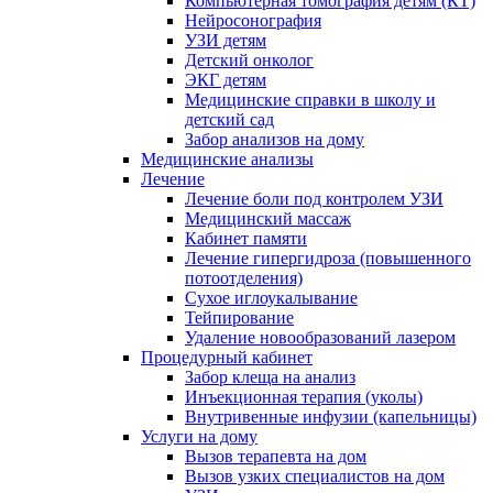
Компьютерная томография детям (КТ)
Нейросонография
УЗИ детям
Детский онколог
ЭКГ детям
Медицинские справки в школу и
детский сад
Забор анализов на дому
Медицинские анализы
Лечение
Лечение боли под контролем УЗИ
Медицинский массаж
Кабинет памяти
Лечение гипергидроза (повышенного
потоотделения)
Сухое иглоукалывание
Тейпирование
Удаление новообразований лазером
Процедурный кабинет
Забор клеща на анализ
Инъекционная терапия (уколы)
Внутривенные инфузии (капельницы)
Услуги на дому
Вызов терапевта на дом
Вызов узких специалистов на дом