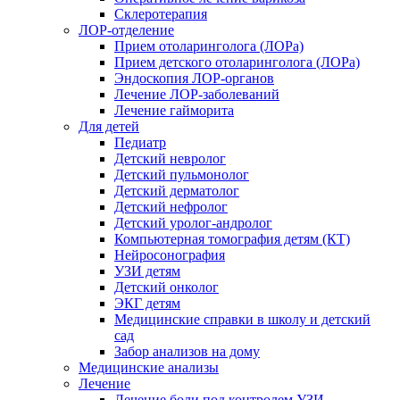
Склеротерапия
ЛОР-отделение
Прием отоларинголога (ЛОРа)
Прием детского отоларинголога (ЛОРа)
Эндоскопия ЛОР-органов
Лечение ЛОР-заболеваний
Лечение гайморита
Для детей
Педиатр
Детский невролог
Детский пульмонолог
Детский дерматолог
Детский нефролог
Детский уролог-андролог
Компьютерная томография детям (КТ)
Нейросонография
УЗИ детям
Детский онколог
ЭКГ детям
Медицинские справки в школу и детский
сад
Забор анализов на дому
Медицинские анализы
Лечение
Лечение боли под контролем УЗИ