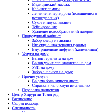
Медицинский массаж
Кабинет памяти
Лечение гипергидроза (повышенного
потоотделения)
Сухое иглоукалывание
Тейпирование
Удаление новообразований лазером
Процедурный кабинет
Забор клеща на анализ
Инъекционная терапия (уколы)
Внутривенные инфузии (капельницы)
Услуги на дому
Вызов терапевта на дом
Вызов узких специалистов на дом
УЗИ на дому
Забор анализов на дому
Прочие услуги
Выдача больничного листа
Справка в налоговую инспекцию
Перевозка пациентов
Центр Хирургии Томоград
Расписание
Скорая помощь
Специалисты