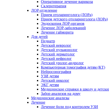
Оперативное лечение варикоза
Склеротерапия
ЛОР-отделение
Прием отоларинголога (ЛОРа)
Прием детского отоларинголога (ЛОРа)
Эндоскопия ЛОР-органов
Лечение ЛОР-заболеваний
Лечение гайморита
Для детей
Педиатр
Детский невролог
Детский пульмонолог
Детский дерматолог
Детский нефролог
Детский уролог-андролог
Компьютерная томография детям (КТ)
Нейросонография
УЗИ детям
Детский онколог
ЭКГ детям
Медицинские справки в школу и детски
Забор анализов на дому
Медицинские анализы
Лечение
Лечение боли под контролем УЗИ