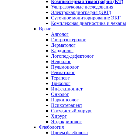
Компьютерная томография (КТ)
Ультразвуковые исследования
Электрокардиография (ЭКГ)
Суточное мониторирование ЭКГ
Комплексная диагностика и чекапы
Врачи
Алголог
Гастроэнтеролог
Дерматолог
Кардиолог
Логопед-дефектолог
Невролог
Пульмонолог
Ревматолог
Терапевт
Трихолог
Инфекционист
Онколог
Паркинсолог
Психотерапевт
Сосудистый хирург
Хирург
Эндокринолог
Флебология
Прием флеболога