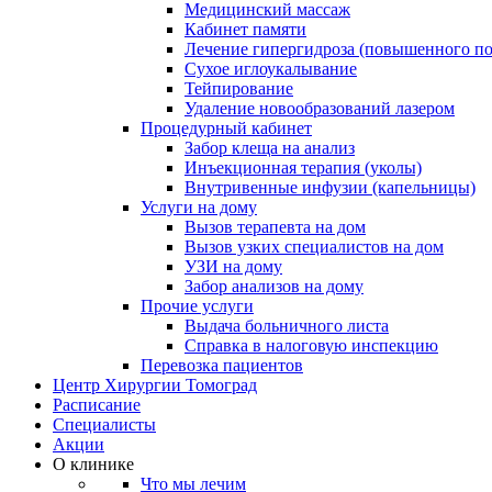
Медицинский массаж
Кабинет памяти
Лечение гипергидроза (повышенного по
Сухое иглоукалывание
Тейпирование
Удаление новообразований лазером
Процедурный кабинет
Забор клеща на анализ
Инъекционная терапия (уколы)
Внутривенные инфузии (капельницы)
Услуги на дому
Вызов терапевта на дом
Вызов узких специалистов на дом
УЗИ на дому
Забор анализов на дому
Прочие услуги
Выдача больничного листа
Справка в налоговую инспекцию
Перевозка пациентов
Центр Хирургии Томоград
Расписание
Специалисты
Акции
О клинике
Что мы лечим