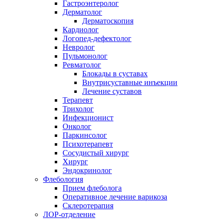
Гастроэнтеролог
Дерматолог
Дерматоскопия
Кардиолог
Логопед-дефектолог
Невролог
Пульмонолог
Ревматолог
Блокады в суставах
Внутрисуставные инъекции
Лечение суставов
Терапевт
Трихолог
Инфекционист
Онколог
Паркинсолог
Психотерапевт
Сосудистый хирург
Хирург
Эндокринолог
Флебология
Прием флеболога
Оперативное лечение варикоза
Склеротерапия
ЛОР-отделение