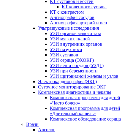
КТ суставов и костей
КТ коленного сустава
КТ с контрастом
Ангиография сосудов
Ангиография артерий и вен
Ультразвуковые исследования
УЗИ органов малого таза
УЗИ мягких тканей
УЗИ внутренних органов
УЗИ пазух носа
УЗИ суставов
УЗИ сердца (ЭХОКГ)
УЗИ вен и сосудов (УЗДГ)
УЗИ при беременности
УЗИ щитовидной железы и узлов
Электрокардиография (ЭКГ)
Суточное мониторирование ЭКГ
Комплексная диагностика и чекапы
Комплексная программа для детей
«Часто болею»
Комплексная программа для детей
«Длительный кашель»
Комплексное обследование сердца
Врачи
Алголог