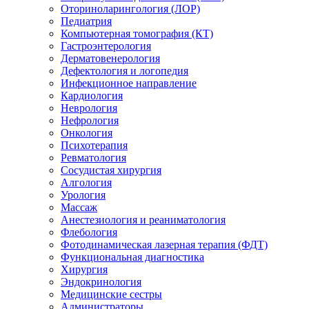
Оториноларингология (ЛОР)
Педиатрия
Компьютерная томография (КТ)
Гастроэнтерология
Дерматовенерология
Дефектология и логопедия
Инфекционное направление
Кардиология
Неврология
Нефрология
Онкология
Психотерапия
Ревматология
Сосудистая хирургия
Алгология
Урология
Массаж
Анестезиология и реаниматология
Флебология
Фотодинамическая лазерная терапия (ФДТ)
Функциональная диагностика
Хирургия
Эндокринология
Медицинские сестры
Администраторы