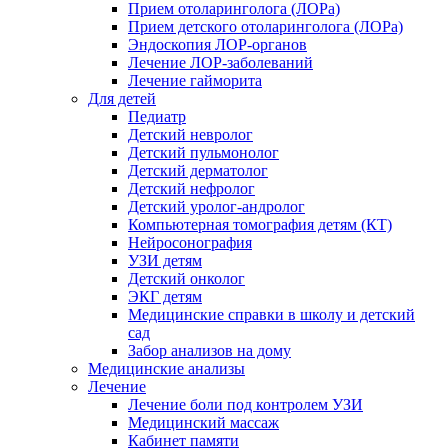
Прием отоларинголога (ЛОРа)
Прием детского отоларинголога (ЛОРа)
Эндоскопия ЛОР-органов
Лечение ЛОР-заболеваний
Лечение гайморита
Для детей
Педиатр
Детский невролог
Детский пульмонолог
Детский дерматолог
Детский нефролог
Детский уролог-андролог
Компьютерная томография детям (КТ)
Нейросонография
УЗИ детям
Детский онколог
ЭКГ детям
Медицинские справки в школу и детский
сад
Забор анализов на дому
Медицинские анализы
Лечение
Лечение боли под контролем УЗИ
Медицинский массаж
Кабинет памяти