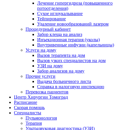
Лечение гипергидроза (повышенного
потоотделения)
Сухое иглоукалывание
Тейпирование
Удаление новообразований лазером
Процедурный кабинет
Забор клеща на анализ
Инъекционная терапия (уколы)
Внутривенные инфузии (капельницы)
Услуги на дому
Вызов терапевта на дом
Вызов узких специалистов на дом
УЗИ на дому
Забор анализов на дому
Прочие услуги
Выдача больничного листа
Справка в налоговую инспекцию
Перевозка пациентов
Центр Хирургии Томоград
Расписание
Скорая помощь
Специалисты
Пульмонология
Терапия
Ультразвуковая диагностика (УЗИ)