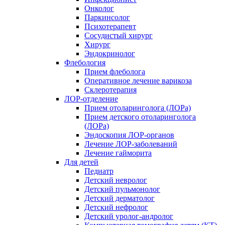
Онколог
Паркинсолог
Психотерапевт
Сосудистый хирург
Хирург
Эндокринолог
Флебология
Прием флеболога
Оперативное лечение варикоза
Склеротерапия
ЛОР-отделение
Прием отоларинголога (ЛОРа)
Прием детского отоларинголога
(ЛОРа)
Эндоскопия ЛОР-органов
Лечение ЛОР-заболеваний
Лечение гайморита
Для детей
Педиатр
Детский невролог
Детский пульмонолог
Детский дерматолог
Детский нефролог
Детский уролог-андролог