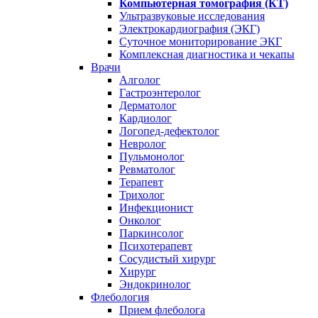
Компьютерная томография (КТ)
Ультразвуковые исследования
Электрокардиография (ЭКГ)
Суточное мониторирование ЭКГ
Комплексная диагностика и чекапы
Врачи
Алголог
Гастроэнтеролог
Дерматолог
Кардиолог
Логопед-дефектолог
Невролог
Пульмонолог
Ревматолог
Терапевт
Трихолог
Инфекционист
Онколог
Паркинсолог
Психотерапевт
Сосудистый хирург
Хирург
Эндокринолог
Флебология
Прием флеболога