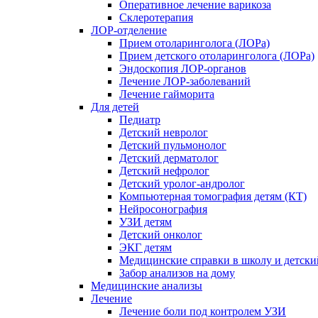
Оперативное лечение варикоза
Склеротерапия
ЛОР-отделение
Прием отоларинголога (ЛОРа)
Прием детского отоларинголога (ЛОРа)
Эндоскопия ЛОР-органов
Лечение ЛОР-заболеваний
Лечение гайморита
Для детей
Педиатр
Детский невролог
Детский пульмонолог
Детский дерматолог
Детский нефролог
Детский уролог-андролог
Компьютерная томография детям (КТ)
Нейросонография
УЗИ детям
Детский онколог
ЭКГ детям
Медицинские справки в школу и детски
Забор анализов на дому
Медицинские анализы
Лечение
Лечение боли под контролем УЗИ