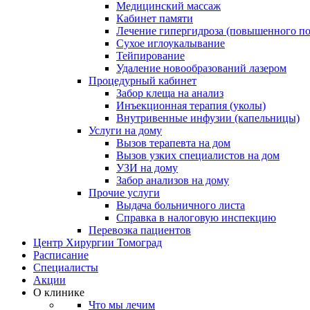
Медицинский массаж
Кабинет памяти
Лечение гипергидроза (повышенного по
Сухое иглоукалывание
Тейпирование
Удаление новообразований лазером
Процедурный кабинет
Забор клеща на анализ
Инъекционная терапия (уколы)
Внутривенные инфузии (капельницы)
Услуги на дому
Вызов терапевта на дом
Вызов узких специалистов на дом
УЗИ на дому
Забор анализов на дому
Прочие услуги
Выдача больничного листа
Справка в налоговую инспекцию
Перевозка пациентов
Центр Хирургии Томоград
Расписание
Специалисты
Акции
О клинике
Что мы лечим