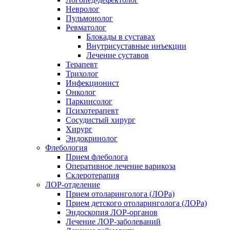
Невролог
Пульмонолог
Ревматолог
Блокады в суставах
Внутрисуставные инъекции
Лечение суставов
Терапевт
Трихолог
Инфекционист
Онколог
Паркинсолог
Психотерапевт
Сосудистый хирург
Хирург
Эндокринолог
Флебология
Прием флеболога
Оперативное лечение варикоза
Склеротерапия
ЛОР-отделение
Прием отоларинголога (ЛОРа)
Прием детского отоларинголога (ЛОРа)
Эндоскопия ЛОР-органов
Лечение ЛОР-заболеваний