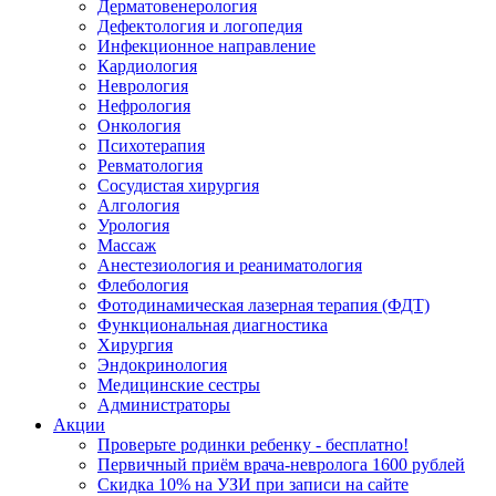
Дерматовенерология
Дефектология и логопедия
Инфекционное направление
Кардиология
Неврология
Нефрология
Онкология
Психотерапия
Ревматология
Сосудистая хирургия
Алгология
Урология
Массаж
Анестезиология и реаниматология
Флебология
Фотодинамическая лазерная терапия (ФДТ)
Функциональная диагностика
Хирургия
Эндокринология
Медицинские сестры
Администраторы
Акции
Проверьте родинки ребенку - бесплатно!
Первичный приём врача-невролога 1600 рублей
Скидка 10% на УЗИ при записи на сайте