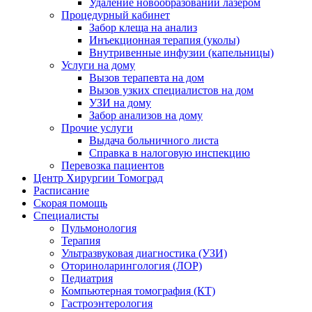
Удаление новообразований лазером
Процедурный кабинет
Забор клеща на анализ
Инъекционная терапия (уколы)
Внутривенные инфузии (капельницы)
Услуги на дому
Вызов терапевта на дом
Вызов узких специалистов на дом
УЗИ на дому
Забор анализов на дому
Прочие услуги
Выдача больничного листа
Справка в налоговую инспекцию
Перевозка пациентов
Центр Хирургии Томоград
Расписание
Скорая помощь
Специалисты
Пульмонология
Терапия
Ультразвуковая диагностика (УЗИ)
Оториноларингология (ЛОР)
Педиатрия
Компьютерная томография (КТ)
Гастроэнтерология