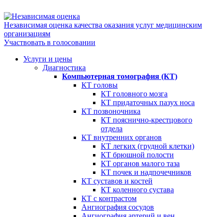
Независимая оценка качества оказания услуг медицинским
организациям
Участвовать в голосовании
Услуги и цены
Диагностика
Компьютерная томография (КТ)
КТ головы
КТ головного мозга
КТ придаточных пазух носа
КТ позвоночника
КТ пояснично-крестцового
отдела
КТ внутренних органов
КТ легких (грудной клетки)
КТ брюшной полости
КТ органов малого таза
КТ почек и надпочечников
КТ суставов и костей
КТ коленного сустава
КТ с контрастом
Ангиография сосудов
Ангиография артерий и вен