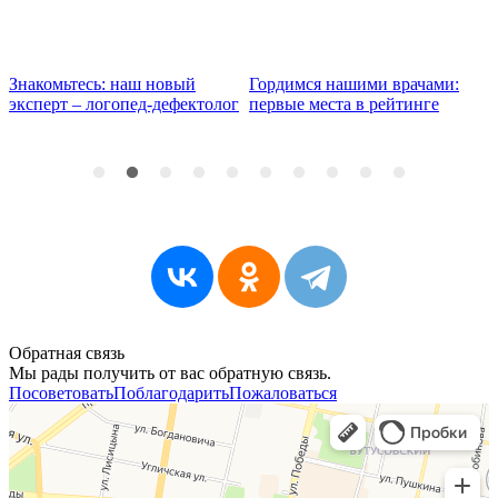
Гордимся нашими врачами:
Запись к врачу-неврологу
Н
первые места в рейтинге
открыта — лечение болей и
з
грыж
к
Обратная связь
Мы рады получить от вас обратную связь.
Посоветовать
Поблагодарить
Пожаловаться