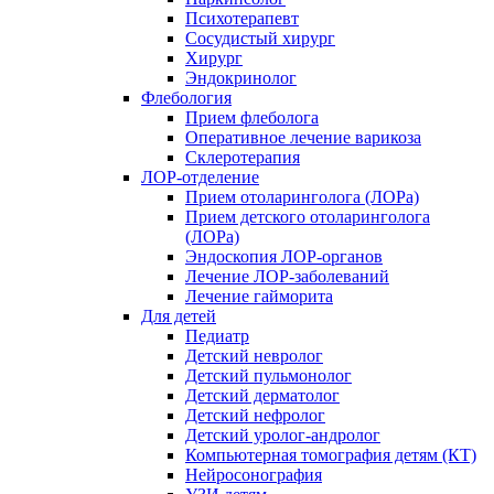
Психотерапевт
Сосудистый хирург
Хирург
Эндокринолог
Флебология
Прием флеболога
Оперативное лечение варикоза
Склеротерапия
ЛОР-отделение
Прием отоларинголога (ЛОРа)
Прием детского отоларинголога
(ЛОРа)
Эндоскопия ЛОР-органов
Лечение ЛОР-заболеваний
Лечение гайморита
Для детей
Педиатр
Детский невролог
Детский пульмонолог
Детский дерматолог
Детский нефролог
Детский уролог-андролог
Компьютерная томография детям (КТ)
Нейросонография