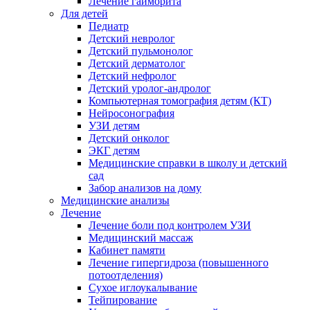
Лечение гайморита
Для детей
Педиатр
Детский невролог
Детский пульмонолог
Детский дерматолог
Детский нефролог
Детский уролог-андролог
Компьютерная томография детям (КТ)
Нейросонография
УЗИ детям
Детский онколог
ЭКГ детям
Медицинские справки в школу и детский
сад
Забор анализов на дому
Медицинские анализы
Лечение
Лечение боли под контролем УЗИ
Медицинский массаж
Кабинет памяти
Лечение гипергидроза (повышенного
потоотделения)
Сухое иглоукалывание
Тейпирование