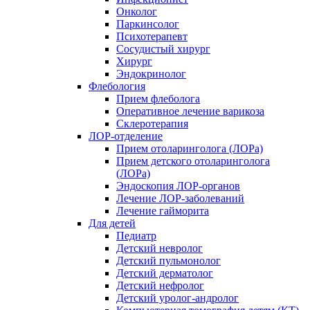
Онколог
Паркинсолог
Психотерапевт
Сосудистый хирург
Хирург
Эндокринолог
Флебология
Прием флеболога
Оперативное лечение варикоза
Склеротерапия
ЛОР-отделение
Прием отоларинголога (ЛОРа)
Прием детского отоларинголога
(ЛОРа)
Эндоскопия ЛОР-органов
Лечение ЛОР-заболеваний
Лечение гайморита
Для детей
Педиатр
Детский невролог
Детский пульмонолог
Детский дерматолог
Детский нефролог
Детский уролог-андролог