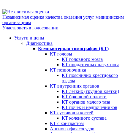
Независимая оценка качества оказания услуг медицинским
организациям
Участвовать в голосовании
Услуги и цены
Диагностика
Компьютерная томография (КТ)
КТ головы
КТ головного мозга
КТ придаточных пазух носа
КТ позвоночника
КТ пояснично-крестцового
отдела
КТ внутренних органов
КТ легких (грудной клетки)
КТ брюшной полости
КТ органов малого таза
КТ почек и надпочечников
КТ суставов и костей
КТ коленного сустава
КТ с контрастом
Ангиография сосудов