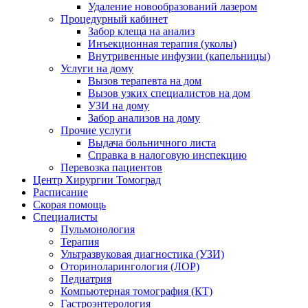
Удаление новообразований лазером
Процедурный кабинет
Забор клеща на анализ
Инъекционная терапия (уколы)
Внутривенные инфузии (капельницы)
Услуги на дому
Вызов терапевта на дом
Вызов узких специалистов на дом
УЗИ на дому
Забор анализов на дому
Прочие услуги
Выдача больничного листа
Справка в налоговую инспекцию
Перевозка пациентов
Центр Хирургии Томоград
Расписание
Скорая помощь
Специалисты
Пульмонология
Терапия
Ультразвуковая диагностика (УЗИ)
Оториноларингология (ЛОР)
Педиатрия
Компьютерная томография (КТ)
Гастроэнтерология