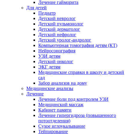
Лечение гайморита
Для детей
Педиатр
Детский невролог
Детский пульмонолог
Детский дерматолог
Детский нефролог
Детский уролог-андролог
Компьютерная томография детям (КТ)
Нейросонография
УЗИ детям
Детский онколог
ЭКГ детям
Медицинские справки в школу и детский
сад
Забор анализов на дому
Медицинские анализы
Лечение
Лечение боли под контролем УЗИ
Медицинский массаж
Кабинет памяти
Лечение гипергидроза (повышенного
потоотделения)
Сухое иглоукалывание
Тейпирование