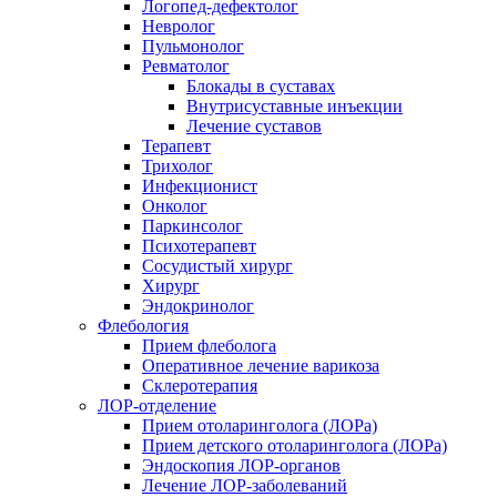
Логопед-дефектолог
Невролог
Пульмонолог
Ревматолог
Блокады в суставах
Внутрисуставные инъекции
Лечение суставов
Терапевт
Трихолог
Инфекционист
Онколог
Паркинсолог
Психотерапевт
Сосудистый хирург
Хирург
Эндокринолог
Флебология
Прием флеболога
Оперативное лечение варикоза
Склеротерапия
ЛОР-отделение
Прием отоларинголога (ЛОРа)
Прием детского отоларинголога (ЛОРа)
Эндоскопия ЛОР-органов
Лечение ЛОР-заболеваний