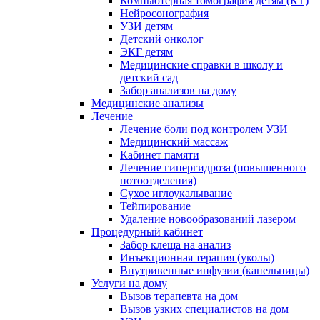
Компьютерная томография детям (КТ)
Нейросонография
УЗИ детям
Детский онколог
ЭКГ детям
Медицинские справки в школу и
детский сад
Забор анализов на дому
Медицинские анализы
Лечение
Лечение боли под контролем УЗИ
Медицинский массаж
Кабинет памяти
Лечение гипергидроза (повышенного
потоотделения)
Сухое иглоукалывание
Тейпирование
Удаление новообразований лазером
Процедурный кабинет
Забор клеща на анализ
Инъекционная терапия (уколы)
Внутривенные инфузии (капельницы)
Услуги на дому
Вызов терапевта на дом
Вызов узких специалистов на дом