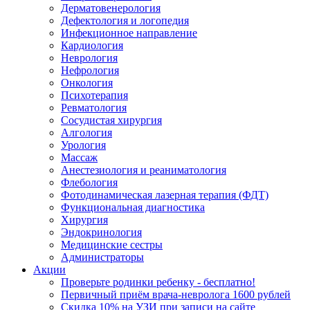
Дерматовенерология
Дефектология и логопедия
Инфекционное направление
Кардиология
Неврология
Нефрология
Онкология
Психотерапия
Ревматология
Сосудистая хирургия
Алгология
Урология
Массаж
Анестезиология и реаниматология
Флебология
Фотодинамическая лазерная терапия (ФДТ)
Функциональная диагностика
Хирургия
Эндокринология
Медицинские сестры
Администраторы
Акции
Проверьте родинки ребенку - бесплатно!
Первичный приём врача-невролога 1600 рублей
Скидка 10% на УЗИ при записи на сайте